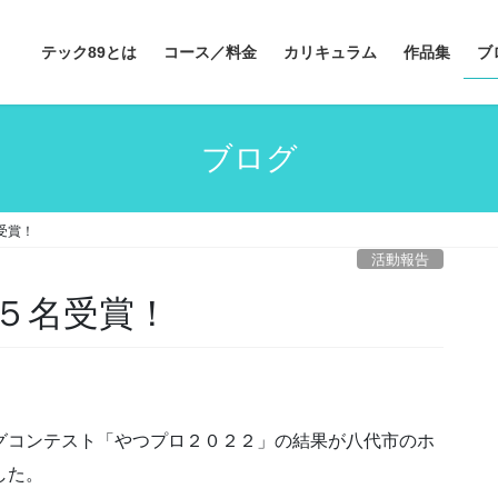
テック89とは
コース／料金
カリキュラム
作品集
ブ
ブログ
受賞！
活動報告
５名受賞！
グコンテスト「やつプロ２０２２」の結果が八代市のホ
した。