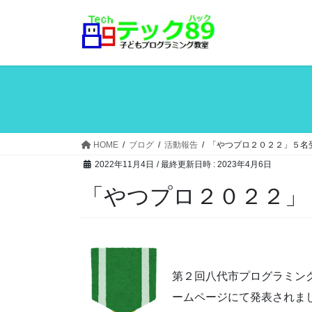
コ
ナ
ン
ビ
テ
ゲ
ン
ー
ツ
シ
へ
ョ
ス
ン
キ
に
ッ
移
HOME
ブログ
活動報告
「やつプロ２０２２」５名
プ
動
2022年11月4日
/ 最終更新日時 :
2023年4月6日
「やつプロ２０２２」
第２回八代市プログラミン
ームページにて発表されま