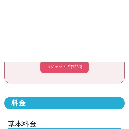
プログラミングで制御できるLEDやボタンスイッチや加
速度センサ、磁力センサ、Bluetoothの他、モーターなど
の他のハードウエアを接続できる端子も搭載しているの
で、 楽器やロボット などアイデア次第で色々な作品を
作ることができます。
ロボットの作品例
ガジェットの作品例
料金
基本料金