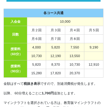
各コース共通
入会金
10,000
月２回
月３回
月４回
月５回
回数
月６回
月７回
月８回
4,000
5,820
7,550
9,190
授業料
（60分）
10,730
12,190
13,550
5,820
8,370
10,730
12,910
授業料
（90分）
15,280
17,820
20,370
金額はすべて
税抜き表示
ですので、別途消費税が発生します。
以降、 60分増えるごとに
1,700円
追加とします。
マインクラフトを選択されている方は、教育版マインクラフトの