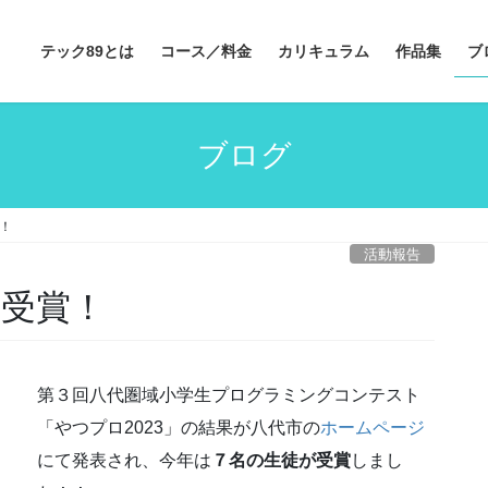
テック89とは
コース／料金
カリキュラム
作品集
ブ
ブログ
賞！
活動報告
名受賞！
第３回八代圏域小学生プログラミングコンテスト
「やつプロ2023」の結果が八代市の
ホームページ
にて発表され、今年は
７名の生徒が受賞
しまし