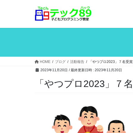
コ
ナ
ン
ビ
テ
ゲ
ン
ー
ツ
シ
へ
ョ
ス
ン
キ
に
ッ
移
HOME
ブログ
活動報告
「やつプロ2023」７名受
プ
動
2023年11月20日
/ 最終更新日時 :
2023年11月20日
「やつプロ2023」７