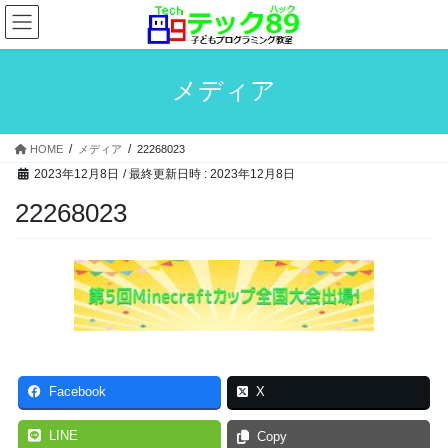
コ
ナ
ン
ビ
テ
ゲ
ン
ー
メディア
ツ
シ
へ
ョ
ス
ン
HOME
メディア
22268023
キ
に
2023年12月8日
/ 最終更新日時 :
2023年12月8日
ッ
移
プ
動
22268023
Facebook
X
LINE
Copy