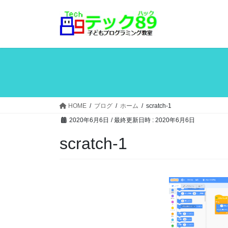
コ
ナ
ン
ビ
テ
ゲ
ン
ー
ツ
シ
へ
ョ
ス
ン
キ
に
ッ
移
HOME
ブログ
ホーム
scratch-1
プ
動
2020年6月6日
/ 最終更新日時 :
2020年6月6日
scratch-1