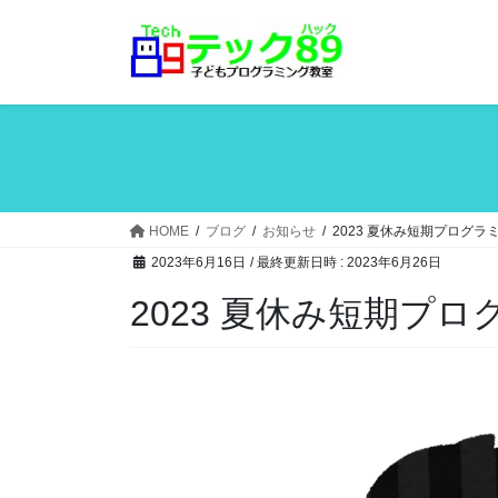
コ
ナ
ン
ビ
テ
ゲ
ン
ー
ツ
シ
へ
ョ
ス
ン
キ
に
ッ
移
HOME
ブログ
お知らせ
2023 夏休み短期プログ
プ
動
2023年6月16日
/ 最終更新日時 :
2023年6月26日
2023 夏休み短期プ